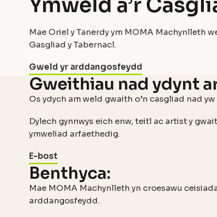
Ymweld â’r Casgli
Mae Oriel y Tanerdy ym MOMA Machynlleth wedi
Gasgliad y Tabernacl.
Gweld yr arddangosfeydd
Gweithiau nad ydynt a
Os ydych am weld gwaith o’n casgliad nad yw ar
Dylech gynnwys eich enw, teitl ac artist y gwa
ymweliad arfaethedig.
E-bost
Benthyca:
Mae MOMA Machynlleth yn croesawu ceisiadau ga
arddangosfeydd.