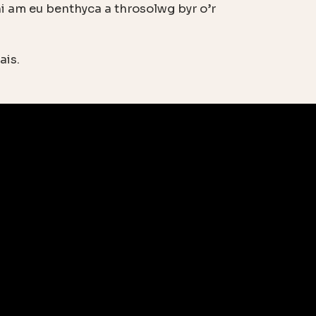
hi am eu benthyca a throsolwg byr o’r
ais.