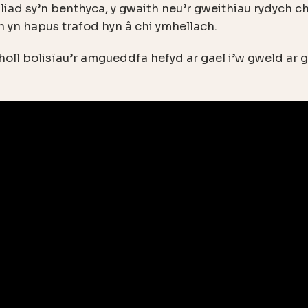
dliad sy’n benthyca, y gwaith neu’r gweithiau rydych c
yn hapus trafod hyn â chi ymhellach.
oll bolisïau’r amgueddfa hefyd ar gael i’w gweld ar g