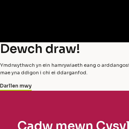
Dewch draw!
Ymdrwythwch yn ein hamrywiaeth eang o arddangosfe
mae yna ddigon i chi ei ddarganfod.
Darllen mwy
Cadw mewn Cysyl