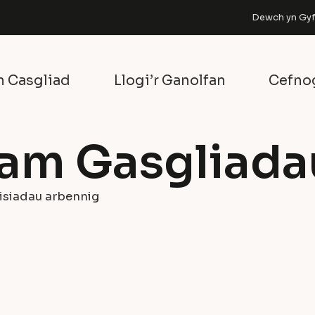
Dewch yn Gyfa
n Casgliad
Llogi’r Ganolfan
Cefno
am Gasgliada
isiadau arbennig