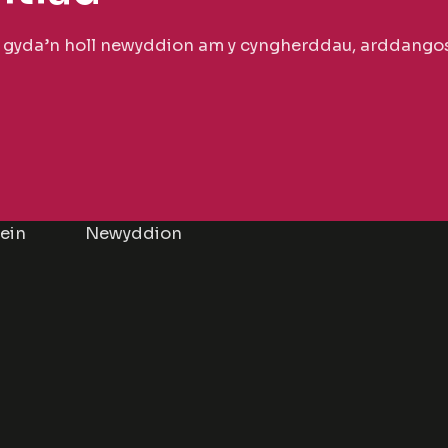
n gyda’n holl newyddion am y cyngherddau, arddangos
lein
Newyddion