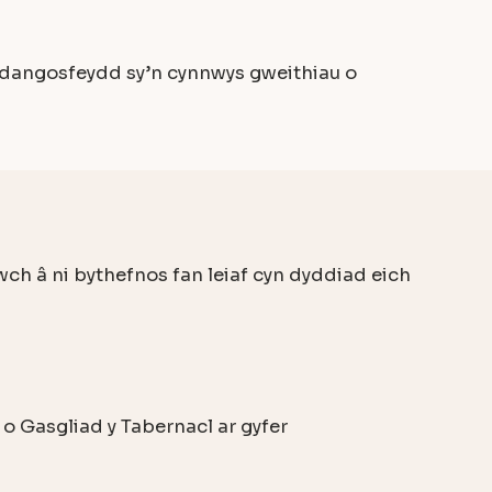
ddangosfeydd sy’n cynnwys gweithiau o
wch â ni bythefnos fan leiaf cyn dyddiad eich
o Gasgliad y Tabernacl ar gyfer