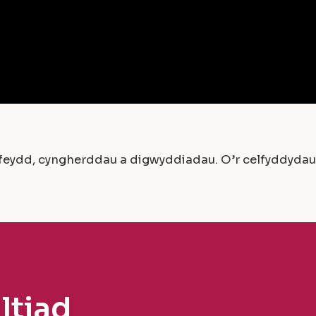
ydd, cyngherddau a digwyddiadau. O’r celfyddydau g
ltiad