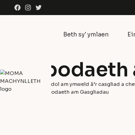
Skip to content
Facebook
Instagram
Twitter
Beth sy’ ymlaen
Ei
Ein Casgliad
Gwybodaeth 
Gwybodaeth allweddol am ymweld â’r casgliad a che
Gweithiau celf
Gwybodaeth am Gasgliadau