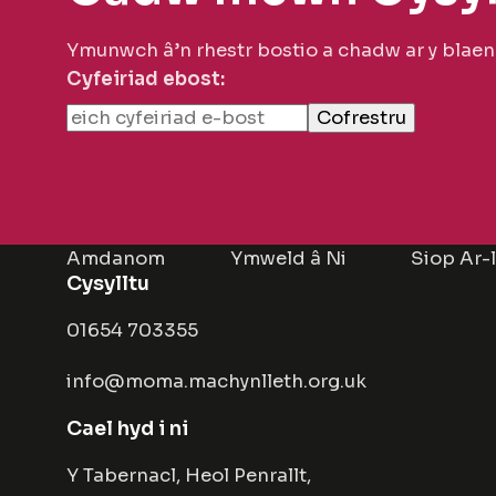
Ymunwch â’n rhestr bostio a chadw ar y blae
Cyfeiriad ebost:
Amdanom
Ymweld â Ni
Siop Ar-
Cysylltu
01654 703355
info@moma.machynlleth.org.uk
Cael hyd i ni
Y Tabernacl, Heol Penrallt,