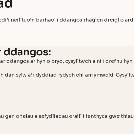
ad
’i neilltuo’n barhaol i ddangos rhaglen dreigl o ar
r ddangos:
 ddangos ar hyn o bryd, cysylltwch a ni i drefnu hyn.
ith dan sylw a’r dyddiad rydych chi am ymweld. Cysyllt
n orielau a sefydliadau eraill i fenthyca gweithiau 