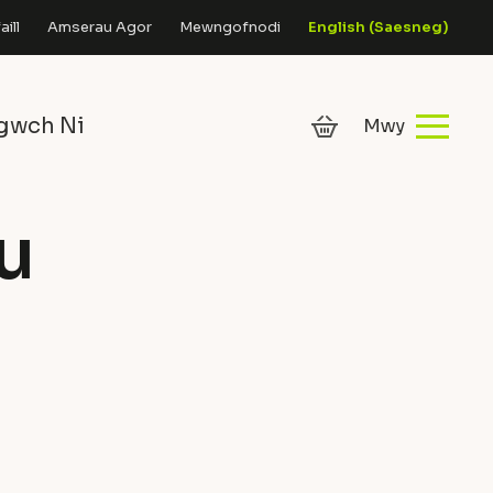
ill
Amserau Agor
Mewngofnodi
English
(
Saesneg
)
gwch Ni
u