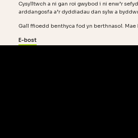
Cysylltwch a ni gan roi gwybod i ni enw’r sefy
arddangosfa a’r dyddiadau dan sylw a byddwn 
Gall ffioedd benthyca fod yn berthnasol. Mae h
E-bost