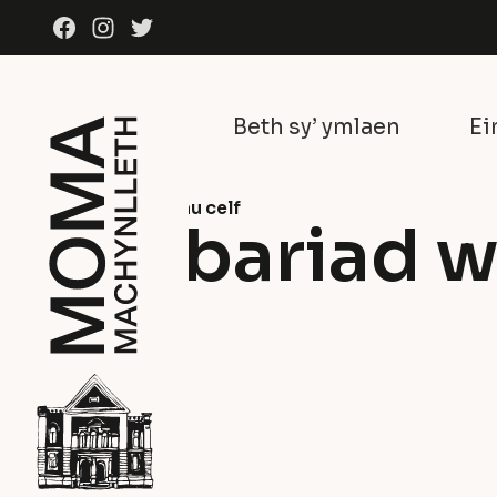
Skip to content
Facebook
Instagram
Twitter
Beth sy’ ymlaen
Ei
Ein casgliad
Gweithiau celf
Y Barbariad w
Clive Hicks-Jenkins
Acrylig ar banel
2003-4
Paentiadau