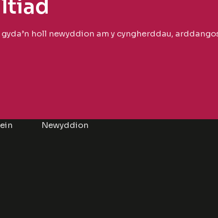
ltiad
n gyda’n holl newyddion am y cyngherddau, arddangos
lein
Newyddion