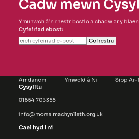
Cadw mewn Cysyl
Ymunwch â’n rhestr bostio a chadw ar y blae
Cyfeiriad ebost:
Amdanom
Ymweld â Ni
Siop Ar-
Cysylltu
01654 703355
info@moma.machynlleth.org.uk
Cael hyd i ni