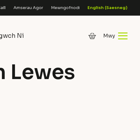
ill
Amserau Agor
Mewngofnodi
English
(
Saesneg
)
gwch Ni
an Lewes