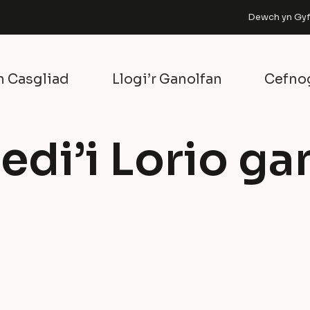
Dewch yn Gyfa
n Casgliad
Llogi’r Ganolfan
Cefno
edi’i Lorio g