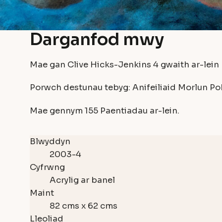
Darganfod mwy
Mae gan Clive Hicks-Jenkins
4
gwaith ar-lein
Porwch destunau tebyg:
Anifeiliaid
Morlun
Po
Mae gennym
155 Paentiadau
ar-lein.
Blwyddyn
2003-4
Cyfrwng
Acrylig ar banel
Maint
82 cms x 62 cms
Lleoliad