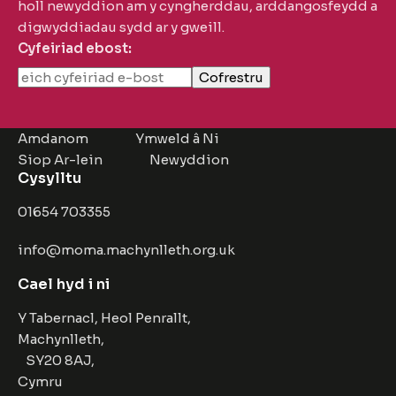
holl newyddion am y cyngherddau, arddangosfeydd a
digwyddiadau sydd ar y gweill.
Cyfeiriad ebost:
Amdanom
Ymweld â Ni
Siop Ar-lein
Newyddion
Cysylltu
01654 703355
info@moma.machynlleth.org.uk
Cael hyd i ni
Y Tabernacl, Heol Penrallt,
Machynlleth,
SY20 8AJ,
Cymru