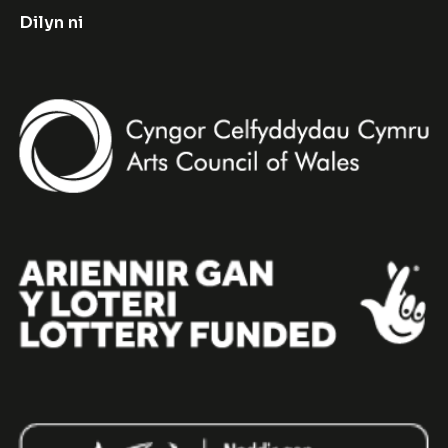
Dilyn ni
Facebook
Instagram
Twitter