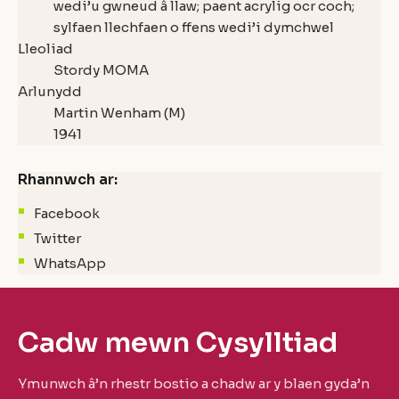
wedi’u gwneud â llaw; paent acrylig ocr coch;
sylfaen llechfaen o ffens wedi’i dymchwel
Lleoliad
Stordy MOMA
Arlunydd
Martin Wenham (M)
1941
Rhannwch ar:
Facebook
Twitter
WhatsApp
Cadw mewn Cysylltiad
Ymunwch â’n rhestr bostio a chadw ar y blaen gyda’n