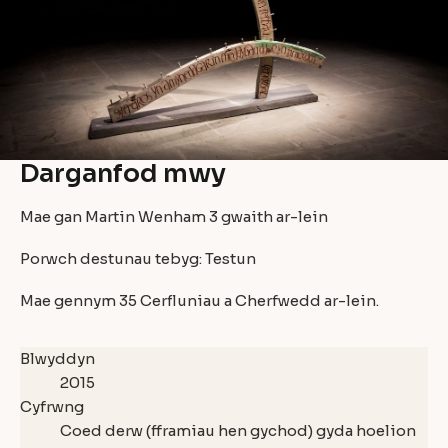
Darganfod mwy
Mae gan Martin Wenham
3
gwaith ar-lein
Porwch destunau tebyg:
Testun
Mae gennym
35 Cerfluniau a Cherfwedd
ar-lein.
Blwyddyn
2015
Cyfrwng
Coed derw (fframiau hen gychod) gyda hoelion