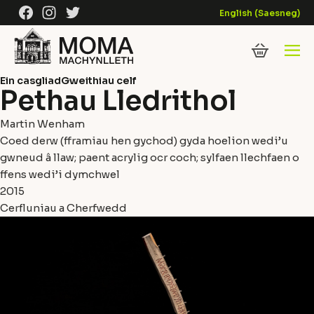
Skip to content
Facebook
Instagram
Twitter
English
(
Saesneg
)
Ein casgliad
Gweithiau celf
Pethau Lledrithol
Martin Wenham
Coed derw (fframiau hen gychod) gyda hoelion wedi’u
gwneud â llaw; paent acrylig ocr coch; sylfaen llechfaen o
ffens wedi’i dymchwel
2015
Cerfluniau a Cherfwedd