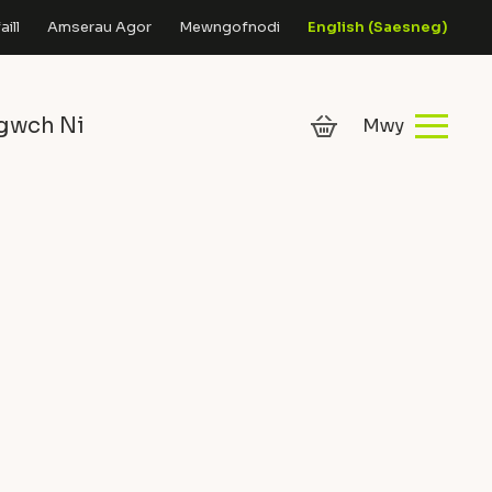
ill
Amserau Agor
Mewngofnodi
English
(
Saesneg
)
gwch Ni