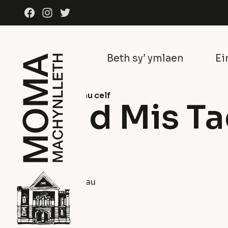
Skip to content
Facebook
Instagram
Twitter
Beth sy’ ymlaen
Ei
Ein casgliad
Gweithiau celf
Lleuad Mis T
Helen Kozich
Dyfrlliw
1989
Darluniau a Dyfrlliwiau