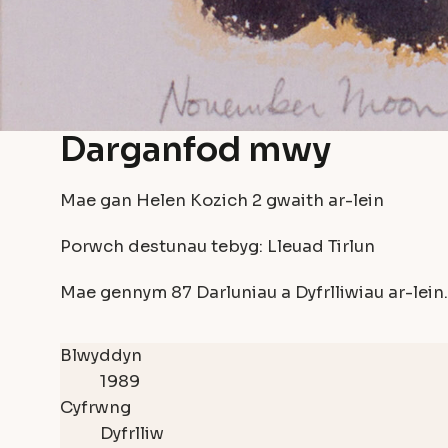
Darganfod mwy
Mae gan Helen Kozich
2
gwaith ar-lein
Porwch destunau tebyg:
Lleuad
Tirlun
Mae gennym
87 Darluniau a Dyfrlliwiau
ar-lein.
Blwyddyn
1989
Cyfrwng
Dyfrlliw