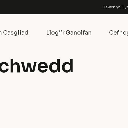
Dewch yn Gyfa
n Casgliad
Llogi’r Ganolfan
Cefno
achwedd