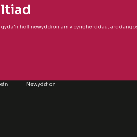
ltiad
n gyda’n holl newyddion am y cyngherddau, arddangos
lein
Newyddion