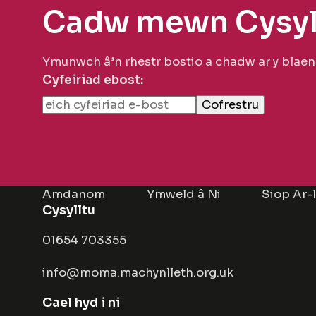
Cadw mewn Cysyl
Ymunwch â’n rhestr bostio a chadw ar y blae
Cyfeiriad ebost:
Amdanom
Ymweld â Ni
Siop Ar-
Cysylltu
01654 703355
info@moma.machynlleth.org.uk
Cael hyd i ni