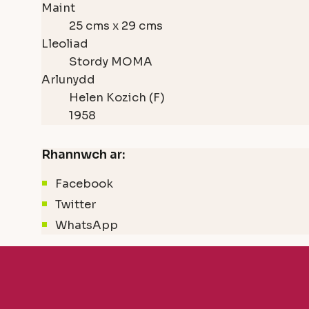
Maint
25 cms x 29 cms
Lleoliad
Stordy MOMA
Arlunydd
Helen Kozich (F)
1958
Rhannwch ar:
Facebook
Twitter
WhatsApp