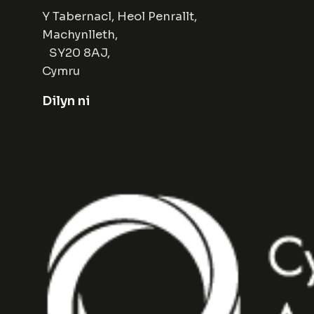
Y Tabernacl, Heol Penrallt,
Machynlleth,
SY20 8AJ,
Cymru
Dilyn ni
Facebook
Instagram
Twitter