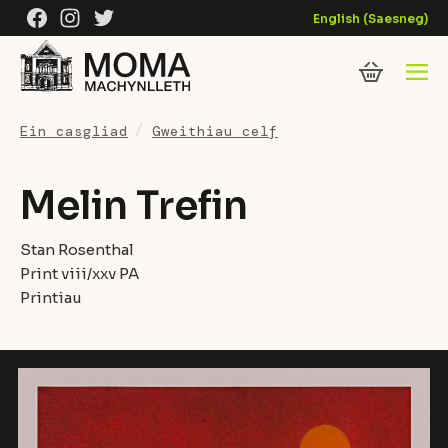
Skip to content
Facebook
Instagram
Twitter
English
(
Saesneg
)
Ein casgliad
Gweithiau celf
Melin Trefin
Stan Rosenthal
Print viii/xxv PA
Printiau