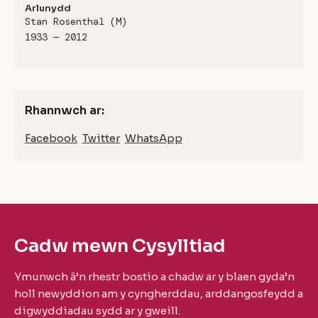
Arlunydd
Stan Rosenthal (M)
1933 — 2012
Rhannwch ar:
Facebook
Twitter
WhatsApp
Cadw mewn Cysylltiad
Ymunwch â’n rhestr bostio a chadw ar y blaen gyda’n
holl newyddion am y cyngherddau, arddangosfeydd a
digwyddiadau sydd ar y gweill.