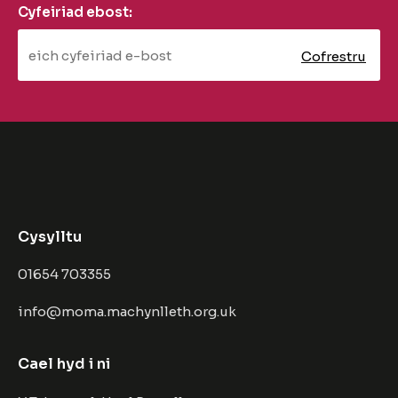
Cyfeiriad ebost:
Cysylltu
01654 703355
info@moma.machynlleth.org.uk
Cael hyd i ni