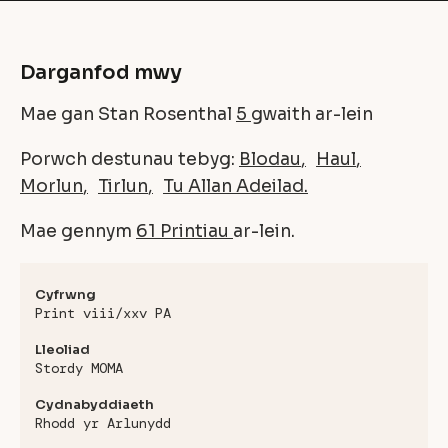
Darganfod mwy
Mae gan Stan Rosenthal
5
gwaith ar-lein
Porwch destunau tebyg:
Blodau
Haul
Morlun
Tirlun
Tu Allan Adeilad
Mae gennym
61 Printiau
ar-lein.
Cyfrwng
Print viii/xxv PA
Lleoliad
Stordy MOMA
Cydnabyddiaeth
Rhodd yr Arlunydd