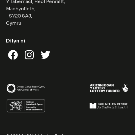
Y Tabernacl, Heol Penrallt,
Machynlleth,
SY20 8AJ,
Cymru
Dilyn ni
Facebook
Instagram
Twitter