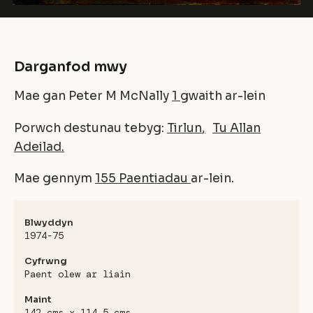
Darganfod mwy
Mae gan Peter M McNally
1
gwaith ar-lein
Porwch destunau tebyg:
Tirlun
Tu Allan
Adeilad
Mae gennym
155 Paentiadau
ar-lein.
Blwyddyn
1974-75
Cyfrwng
Paent olew ar liain
Maint
142 cms x 114.5 cms