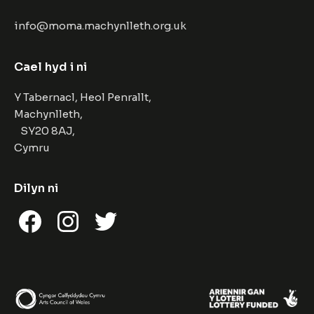
info@moma.machynlleth.org.uk
Cael hyd i ni
Y Tabernacl, Heol Penrallt,
Machynlleth,
SY20 8AJ,
Cymru
Dilyn ni
Facebook
Instagram
Twitter