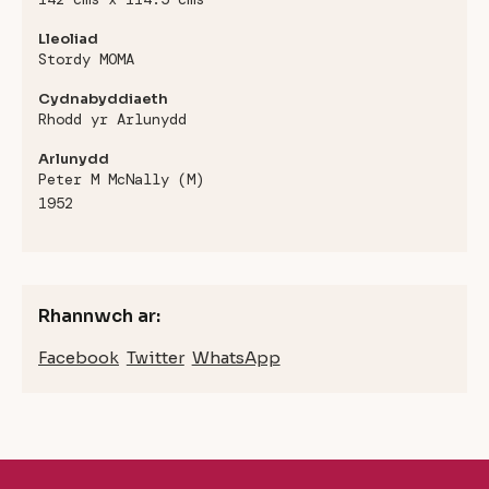
Lleoliad
Stordy MOMA
Cydnabyddiaeth
Rhodd yr Arlunydd
Arlunydd
Peter M McNally (M)
1952
Rhannwch ar:
Facebook
Twitter
WhatsApp