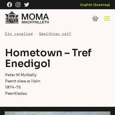
Skip to content
Facebook
Instagram
Twitter
English
(
Saesneg
)
Ein casgliad
Gweithiau celf
Hometown – Tref
Enedigol
Peter M McNally
Paent olew ar liain
1974-75
Paentiadau