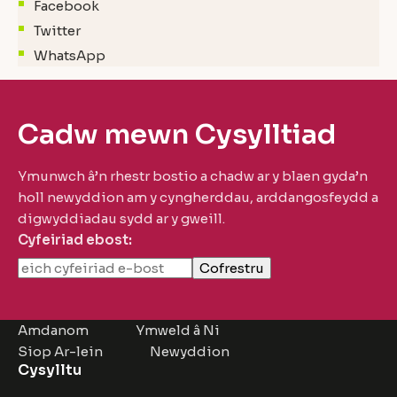
Facebook
Twitter
WhatsApp
Cadw mewn Cysylltiad
Ymunwch â’n rhestr bostio a chadw ar y blaen gyda’n
holl newyddion am y cyngherddau, arddangosfeydd a
digwyddiadau sydd ar y gweill.
Cyfeiriad ebost:
Amdanom
Ymweld â Ni
Siop Ar-lein
Newyddion
Cysylltu