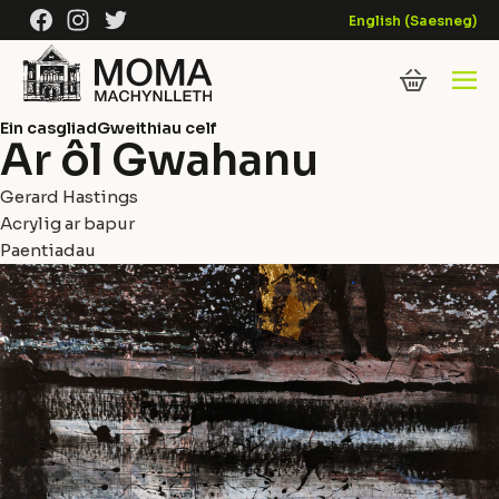
Skip to content
Facebook
Instagram
Twitter
English
(
Saesneg
)
Ein casgliad
Gweithiau celf
Ar ôl Gwahanu
Gerard Hastings
Acrylig ar bapur
Paentiadau