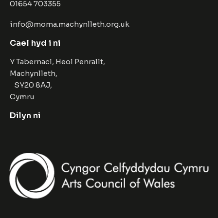
01654 703355
info@moma.machynlleth.org.uk
Cael hyd i ni
Y Tabernacl, Heol Penrallt,
Machynlleth,
SY20 8AJ,
Cymru
Dilyn ni
Facebook
Instagram
Twitter