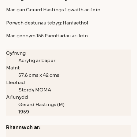
Mae gan Gerard Hastings
1
gwaith ar-lein
Porwch destunau tebyg:
Haniaethol
Mae gennym
155 Paentiadau
ar-lein.
Cyfrwng
Acrylig ar bapur
Maint
57.6 cms x 42 cms
Lleoliad
Stordy MOMA
Arlunydd
Gerard Hastings (M)
1959
Rhannwch ar: