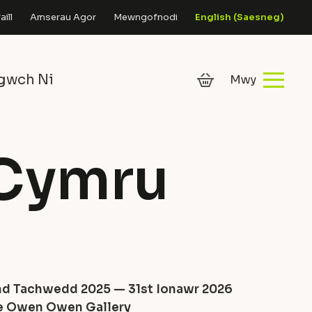
ill
Amserau Agor
Mewngofnodi
English
(
Saesneg
)
gwch Ni
c Cymru
nd Tachwedd 2025 — 31st Ionawr 2026
e Owen Owen Gallery