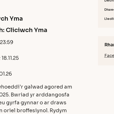
Dech
Diwe
wch Yma
Lleol
h:
Cliciwch Yma
23:59
Rha
Fac
18.11.25
01.26
gyhoeddi’r galwad agored am
2025. Bwriad yr arddangosfa
 eu gyrfa gynnar o ar draws
oriel broffesiynol. Rydym