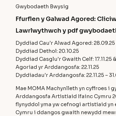
Gwybodaeth Bwysig
Ffurflen y Galwad Agored:
Clici
Lawrlwythwch y pdf gwybodaet
Dyddiad Cau’r Alwad Agored: 28.09.25 
Dyddiad Dethol: 20.10.25
Dyddiad Casglu’r Gwaith Celf: 17.11.25 & 
Agoriad yr Arddangosfa: 22.11.25
Dyddiadau’r Arddangosfa: 22.11.25 – 31.
Mae MOMA Machynlleth yn cyffroes i 
Arddangosfa Artistiaid Ifainc Cymru 
flynyddol yma yw cefnogi artistiaid yn
Cymru i ddangos gwaith newydd mewn 