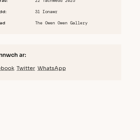
22 Tachwedd 2025
rau:
31 Ionawr
dd:
The Owen Owen Gallery
iad
nnwch ar:
ebook
Twitter
WhatsApp