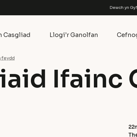
Dewch yn Gyfa
n Casgliad
Llogi’r Ganolfan
Cefno
sfeydd
tiaid Ifain
22
Th