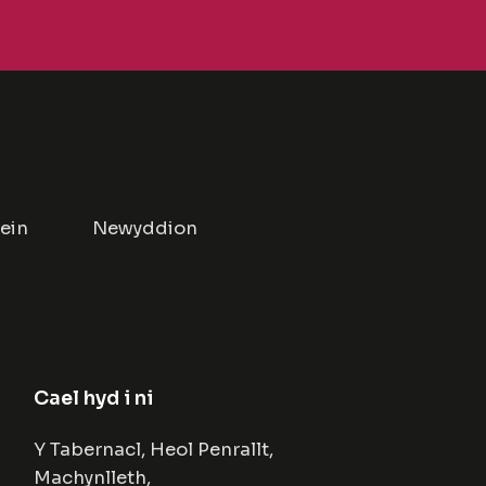
lein
Newyddion
Cael hyd i ni
Y Tabernacl, Heol Penrallt,
Machynlleth,