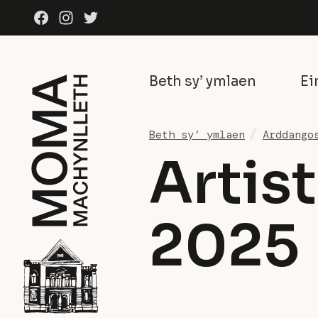
Skip to content
Facebook
Instagram
Twitter
Beth sy’ ymlaen
Ei
Beth sy’ ymlaen
Arddango
Artis
2025