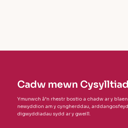
Cadw mewn Cysylltia
Ymunwch â’n rhestr bostio a chadw ar y blaen
newyddion am y cyngherddau, arddangosfeyd
digwyddiadau sydd ar y gweill.