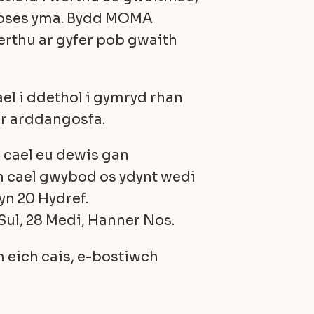
roses yma. Bydd MOMA
erthu ar gyfer pob gwaith
ael i ddethol i gymryd rhan
’r arddangosfa.
n cael eu dewis gan
n cael gwybod os ydynt wedi
yn 20 Hydref.
ul, 28 Medi, Hanner Nos.
eich cais, e-bostiwch