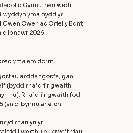
eledol o Gymru neu wedi
 Blwyddyn yma bydd yr
el Owen Owen ac Oriel y Bont
 o Ionawr 2026.
gored yma am ddim.
 gostau arddangosfa, gan
lf (bydd rhaid i’r gwaith
hymru). Rhaid i’r gwaith fod
.25 (yn dibynnu ar eich
ymryd rhan yn yr
tiaid i werthu eu gweithiau,