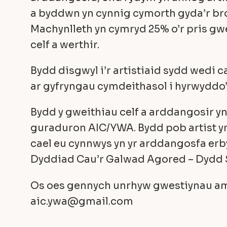
a byddwn yn cynnig cymorth gyda’r b
Machynlleth yn cymryd 25% o’r pris gw
celf a werthir.
Bydd disgwyl i’r artistiaid sydd wedi c
ar gyfryngau cymdeithasol i hyrwyddo
Bydd y gweithiau celf a arddangosir y
guraduron AIC/YWA. Bydd pob artist y
cael eu cynnwys yn yr arddangosfa erb
Dyddiad Cau’r Galwad Agored – Dydd S
Os oes gennych unrhyw gwestiynau am 
aic.ywa@gmail.com