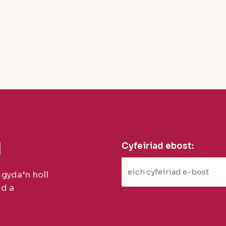
d
Cyfeiriad ebost:
 gyda’n holl
d a