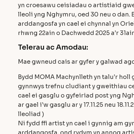
yn croesawu ceisiadau o artistiaid gw
lleoli yng Nghymru, oed 30 neu o dan.
arddangosfa yn cael ei chynnal yn Ori
rhwng 22ain o Dachwedd 2025 a’r 31ain
Telerau ac Amodau:
Mae gwneud cais ar gyfer y galwad a
Bydd MOMA Machynlleth yn talu’r holl
gynnwys trefnu cludiant y gweithiau ce
cael ei gasglu o gyfeiriad post yng Ng
ar gael i’w gasglu ar y 17.11.25 neu 18.11
lleoliad )
Ni fydd ffi artist yn cael i gynnig am g
arddangosfa, ond rydym yn annog artis