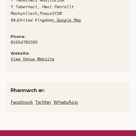
Y Tabernacl Auditorium
Y Tabernacl, Heol Penrallt
Machynlleth
,
Powys
SY20
8AJ
United Kingdom
+ Google Map
Phone:
01654703355
Website:
View Venue Website
Rhannwch ar:
Facebook
Twitter
WhatsApp