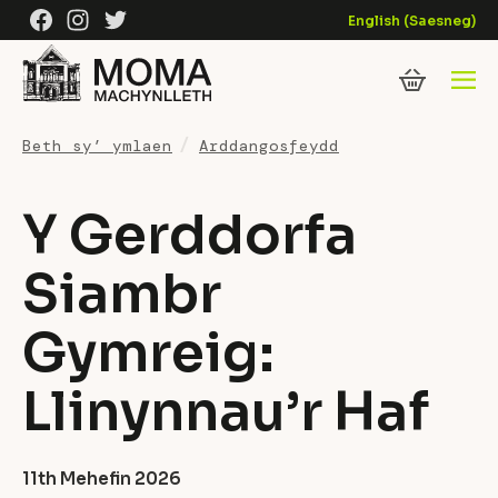
Skip to content
Facebook
Instagram
Twitter
English
(
Saesneg
)
Beth sy’ ymlaen
Arddangosfeydd
Y Gerddorfa
Siambr
Gymreig:
Llinynnau’r Haf
11th Mehefin 2026