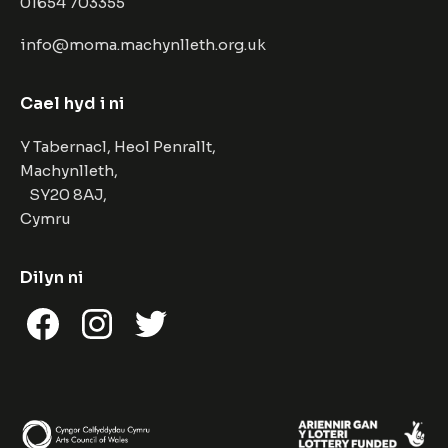
01654 703355
info@moma.machynlleth.org.uk
Cael hyd i ni
Y Tabernacl, Heol Penrallt,
Machynlleth,
SY20 8AJ,
Cymru
Dilyn ni
Facebook
Instagram
Twitter