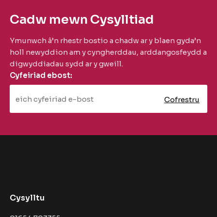
Cadw mewn Cysylltiad
Ymunwch â’n rhestr bostio a chadw ar y blaen gyda’n
holl newyddion am y cyngherddau, arddangosfeydd a
digwyddiadau sydd ar y gweill.
Cyfeiriad ebost:
Cysylltu