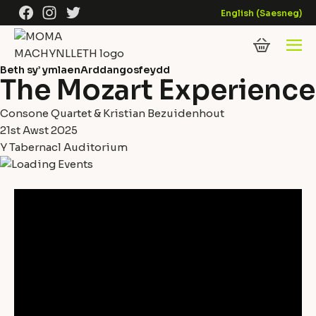
Skip to content
Facebook
Instagram
Twitter
English
(
Saesneg
)
Beth sy’ ymlaen
Arddangosfeydd
The Mozart Experience
Consone Quartet & Kristian Bezuidenhout
21st Awst 2025
Y Tabernacl Auditorium