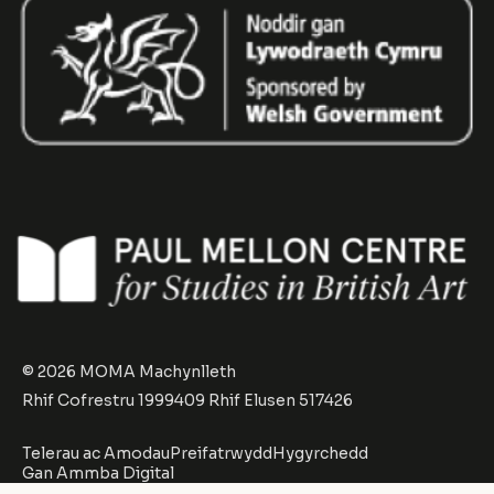
© 2026 MOMA Machynlleth
Rhif Cofrestru 1999409 Rhif Elusen 517426
Telerau ac Amodau
Preifatrwydd
Hygyrchedd
Gan
Ammba Digital