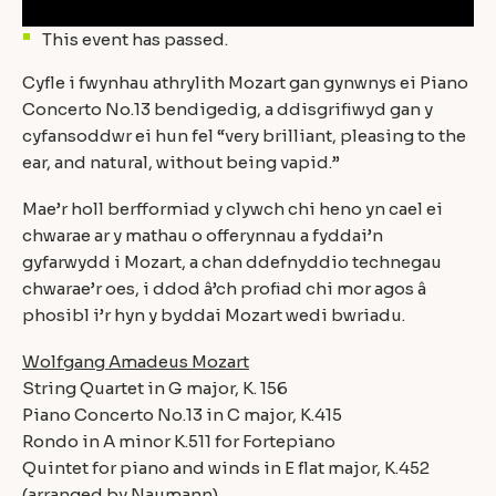
This event has passed.
Cyfle i fwynhau athrylith Mozart gan gynwnys ei Piano
Concerto No.13 bendigedig, a ddisgrifiwyd gan y
cyfansoddwr ei hun fel “very brilliant, pleasing to the
ear, and natural, without being vapid.”
Mae’r holl berfformiad y clywch chi heno yn cael ei
chwarae ar y mathau o offerynnau a fyddai’n
gyfarwydd i Mozart, a chan ddefnyddio technegau
chwarae’r oes, i ddod â’ch profiad chi mor agos â
phosibl i’r hyn y byddai Mozart wedi bwriadu.
Wolfgang Amadeus Mozart
String Quartet in G major, K. 156
Piano Concerto No.13 in C major, K.415
Rondo in A minor K.511 for Fortepiano
Quintet for piano and winds in E flat major, K.452
(arranged by Naumann)