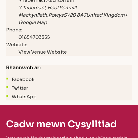
Y Tabernacl Auditorium
Y Tabernacl, Heol Penrallt
Machynlleth
,
Powys
SY20 8AJ
United Kingdom
+
Google Map
Phone:
01654703355
Website:
View Venue Website
Rhannwch ar:
Facebook
Twitter
WhatsApp
Cadw mewn Cysylltiad