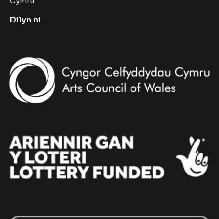
Cymru
Dilyn ni
Facebook
Instagram
Twitter