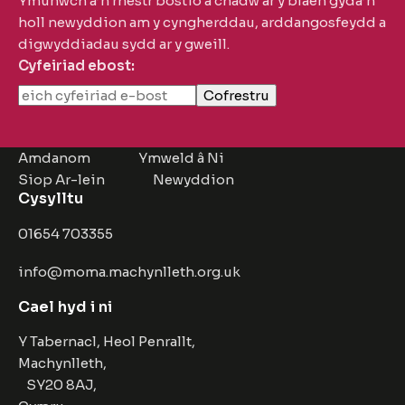
Ymunwch â’n rhestr bostio a chadw ar y blaen gyda’n
holl newyddion am y cyngherddau, arddangosfeydd a
digwyddiadau sydd ar y gweill.
Cyfeiriad ebost:
Amdanom
Ymweld â Ni
Siop Ar-lein
Newyddion
Cysylltu
01654 703355
info@moma.machynlleth.org.uk
Cael hyd i ni
Y Tabernacl, Heol Penrallt,
Machynlleth,
SY20 8AJ,