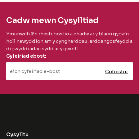
Cadw mewn Cysylltiad
Ymunwch â’n rhestr bostio a chadw ar y blaen gyda’n
holl newyddion am y cyngherddau, arddangosfeydd a
digwyddiadau sydd ar y gweill.
Cyfeiriad ebost:
Cysylltu