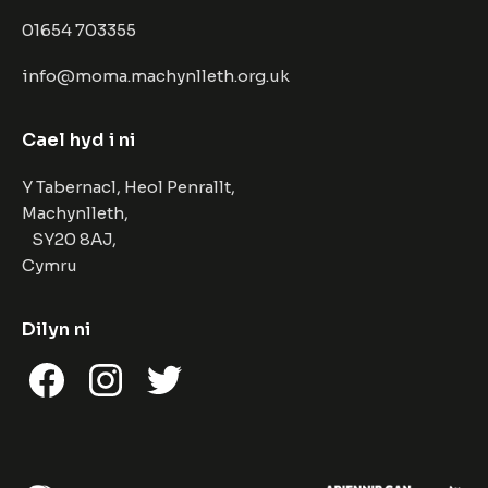
01654 703355
info@moma.machynlleth.org.uk
Cael hyd i ni
Y Tabernacl, Heol Penrallt,
Machynlleth,
SY20 8AJ,
Cymru
Dilyn ni
Facebook
Instagram
Twitter