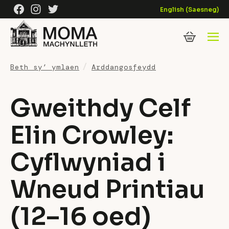
Skip to content
Facebook
Instagram
Twitter
English
(
Saesneg
)
Beth sy’ ymlaen
Arddangosfeydd
Gweithdy Celf
Elin Crowley:
Cyflwyniad i
Wneud Printiau
(12–16 oed)