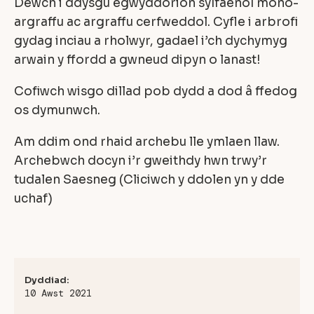
Dewch i ddysgu egwyddorion sylfaenol mono-
argraffu ac argraffu cerfweddol. Cyfle i arbrofi
gydag inciau a rholwyr, gadael i’ch dychymyg
arwain y ffordd a gwneud dipyn o lanast!
Cofiwch wisgo dillad pob dydd a dod â ffedog
os dymunwch.
Am ddim ond rhaid archebu lle ymlaen llaw.
Archebwch docyn i’r gweithdy hwn trwy’r
tudalen Saesneg (Cliciwch y ddolen yn y dde
uchaf)
Dyddiad:
10 Awst 2021