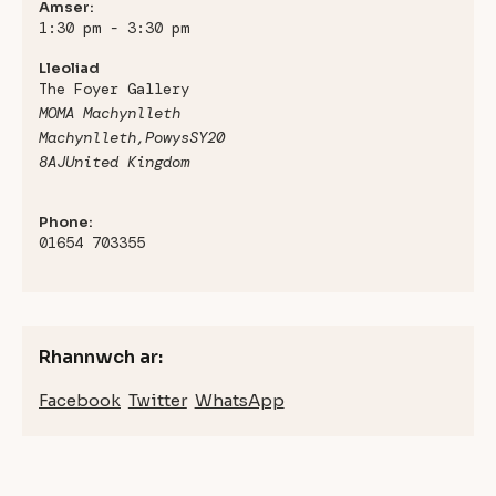
Amser:
1:30 pm - 3:30 pm
Lleoliad
The Foyer Gallery
MOMA Machynlleth
Machynlleth
,
Powys
SY20
8AJ
United Kingdom
Phone:
01654 703355
Rhannwch ar:
Facebook
Twitter
WhatsApp