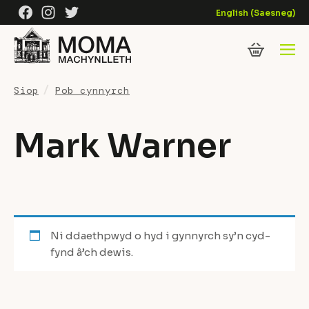
Skip to content
Facebook
Instagram
Twitter
English
(
Saesneg
)
Siop
Pob cynnyrch
Mark Warner
Ni ddaethpwyd o hyd i gynnyrch sy’n cyd-
fynd â’ch dewis.