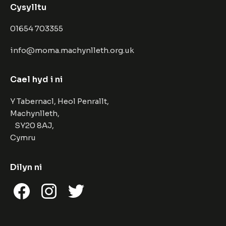
Cysylltu
01654 703355
info@moma.machynlleth.org.uk
Cael hyd i ni
Y Tabernacl, Heol Penrallt,
Machynlleth,
SY20 8AJ,
Cymru
Dilyn ni
Facebook
Instagram
Twitter