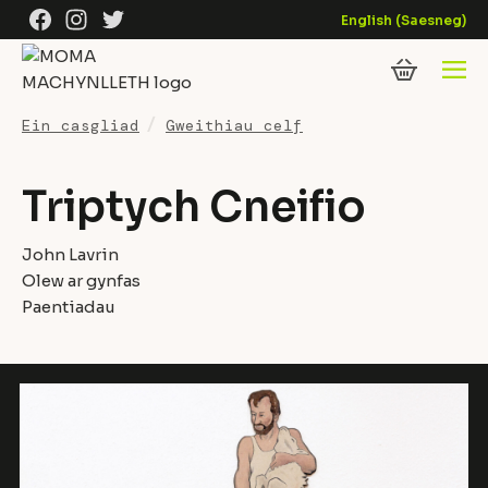
Skip to content
Facebook
Instagram
Twitter
English
(
Saesneg
)
Ein casgliad
Gweithiau celf
Triptych Cneifio
John Lavrin
Olew ar gynfas
Paentiadau