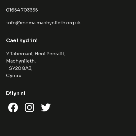
01654 703355
info@moma.machynlleth.org.uk
Cael hyd i ni
Y Tabernacl, Heol Penrallt,
Machynlleth,
SY20 8AJ,
Cymru
Dilyn ni
Facebook
Instagram
Twitter