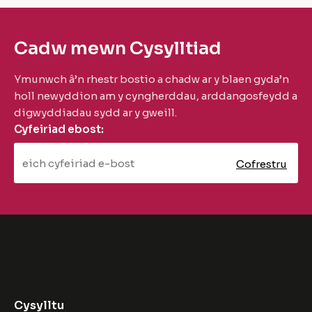
Cadw mewn Cysylltiad
Ymunwch â’n rhestr bostio a chadw ar y blaen gyda’n
holl newyddion am y cyngherddau, arddangosfeydd a
digwyddiadau sydd ar y gweill.
Cyfeiriad ebost:
Cysylltu