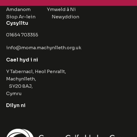
Amdanom
Ymweld â Ni
Siop Ar-lein
Newyddion
Cysylltu
01654 703355
info@moma.machynlleth.org.uk
Cael hyd i ni
Y Tabernacl, Heol Penrallt,
Machynlleth,
SY20 8AJ,
Cymru
Dilyn ni
Facebook
Instagram
Twitter