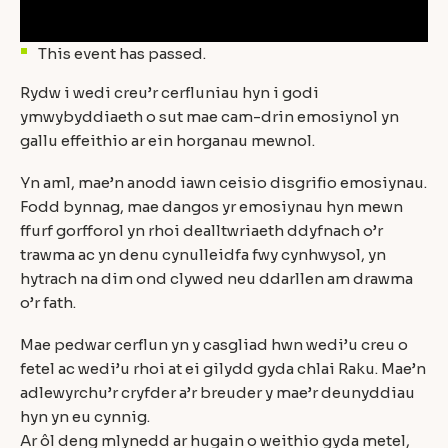
This event has passed.
Rydw i wedi creu’r cerfluniau hyn i godi
ymwybyddiaeth o sut mae cam-drin emosiynol yn
gallu effeithio ar ein horganau mewnol.
Yn aml, mae’n anodd iawn ceisio disgrifio emosiynau.
Fodd bynnag, mae dangos yr emosiynau hyn mewn
ffurf gorfforol yn rhoi dealltwriaeth ddyfnach o’r
trawma ac yn denu cynulleidfa fwy cynhwysol, yn
hytrach na dim ond clywed neu ddarllen am drawma
o’r fath.
Mae pedwar cerflun yn y casgliad hwn wedi’u creu o
fetel ac wedi’u rhoi at ei gilydd gyda chlai Raku. Mae’n
adlewyrchu’r cryfder a’r breuder y mae’r deunyddiau
hyn yn eu cynnig.
Ar ôl deng mlynedd ar hugain o weithio gyda metel,