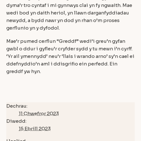
dyma’r tro cyntaf i mi gynnwys clai yn fy ngwaith. Mae
wedi bod yn daith heriol, yn llawn darganfyddiadau
newydd, a bydd nawr yn dod yn rhan o’m proses
gerflunio yn y dyfodol.
Mae’r pumed cerflun “Greddf” wedi’i greu’n gyfan
gwbl o ddur i gyfleu’r cryfder sydd y tu mewn i’n cyrff.
‘Yr ail ymennydd’ neu’r ‘llais i wrando arno’ sy’n cael ei
ddefnyddio’n aml i ddisgrifio ein perfedd. Ein
greddf yw hyn.
Dechrau:
11 Chwefror 2023
Diwedd:
15 Ebrill 2023