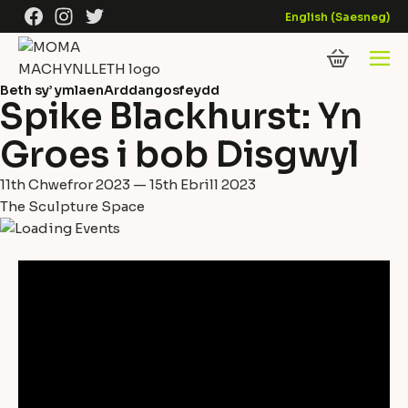
Skip to content
Facebook
Instagram
Twitter
English
(
Saesneg
)
Beth sy’ ymlaen
Arddangosfeydd
Spike Blackhurst: Yn
Groes i bob Disgwyl
11th Chwefror 2023 — 15th Ebrill 2023
The Sculpture Space