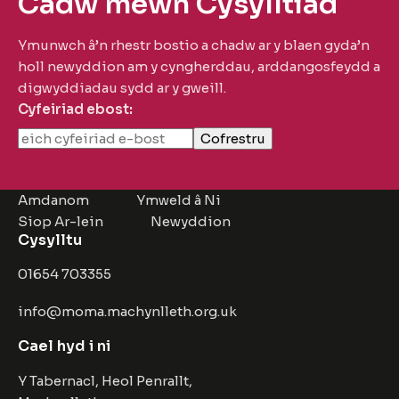
Cadw mewn Cysylltiad
Ymunwch â’n rhestr bostio a chadw ar y blaen gyda’n
holl newyddion am y cyngherddau, arddangosfeydd a
digwyddiadau sydd ar y gweill.
Cyfeiriad ebost:
Amdanom
Ymweld â Ni
Siop Ar-lein
Newyddion
Cysylltu
01654 703355
info@moma.machynlleth.org.uk
Cael hyd i ni
Y Tabernacl, Heol Penrallt,