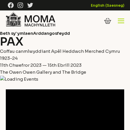
Skip to content
Facebook
Instagram
Twitter
English
(
Saesneg
)
Beth sy’ ymlaen
Arddangosfeydd
PAX
Coffau canmlwyddiant Apêl Heddwch Merched Cymru
1923-24
11th Chwefror 2023 — 15th Ebrill 2023
The Owen Owen Gallery and The Bridge