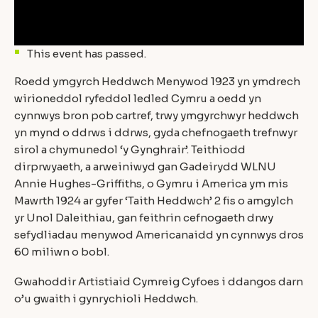
This event has passed.
Roedd ymgyrch Heddwch Menywod 1923 yn ymdrech
wirioneddol ryfeddol ledled Cymru a oedd yn
cynnwys bron pob cartref, trwy ymgyrchwyr heddwch
yn mynd o ddrws i ddrws, gyda chefnogaeth trefnwyr
sirol a chymunedol ‘y Gynghrair’. Teithiodd
dirprwyaeth, a arweiniwyd gan Gadeirydd WLNU
Annie Hughes-Griffiths, o Gymru i America ym mis
Mawrth 1924 ar gyfer ‘Taith Heddwch’ 2 fis o amgylch
yr Unol Daleithiau, gan feithrin cefnogaeth drwy
sefydliadau menywod Americanaidd yn cynnwys dros
60 miliwn o bobl.
Gwahoddir Artistiaid Cymreig Cyfoes i ddangos darn
o’u gwaith i gynrychioli Heddwch.