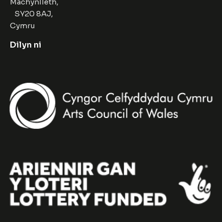
Machynlleth,
SY20 8AJ,
Cymru
Dilyn ni
Facebook
Instagram
Twitter