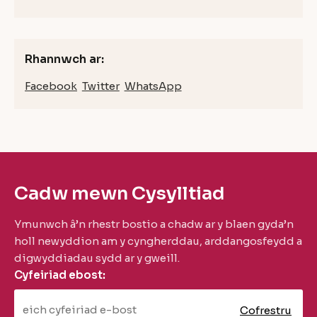
Rhannwch ar:
Facebook
Twitter
WhatsApp
Cadw mewn Cysylltiad
Ymunwch â’n rhestr bostio a chadw ar y blaen gyda’n
holl newyddion am y cyngherddau, arddangosfeydd a
digwyddiadau sydd ar y gweill.
Cyfeiriad ebost: