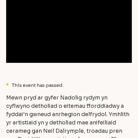
This event has passed.
Mewn pryd ar gyfer Nadolig rydym yn
cyflwyno detholiad o eitemau fforddiadwy a
fyddai’n gwneud anrhegion delfrydol. Ymhlith
yr artistiaid yn y detholiad mae anifeiliaid
cerameg gan Neil Dalrymple, troadau pren