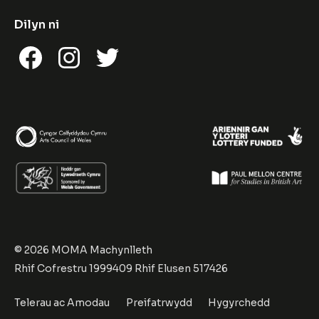
Dilyn ni
Facebook
Instagram
Twitter
© 2026 MOMA Machynlleth
Rhif Cofrestru 1999409 Rhif Elusen 517426
Telerau ac Amodau
Preifatrwydd
Hygyrchedd