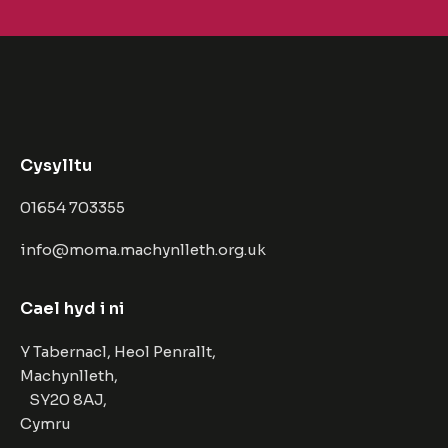
Cysylltu
01654 703355
info@moma.machynlleth.org.uk
Cael hyd i ni
Y Tabernacl, Heol Penrallt,
Machynlleth,
SY20 8AJ,
Cymru