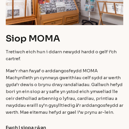
Siop MOMA
Tretiwch eich hun i ddarn newydd hardd o gelf i’ch
cartref.
Mae’r rhan fwyaf o arddangosfeydd MOMA
Machynlleth yn cynnwys gweithiau celf sydd ar werth
gyda’r dewis o brynu drwy randaliadau. Gallwch hefyd
bori yn ein siop ar y safle yn ystod eich ymweliad lle
ceir detholiad arbennig o lyfrau, cardiau, printiau a
nwyddau eraill sy’n gysylltiedig â’r arddangosfeydd ar
werth. Mae eitemau hefyd ar gael i’w prynu ar-lein.
Ewch I siopa rŵan