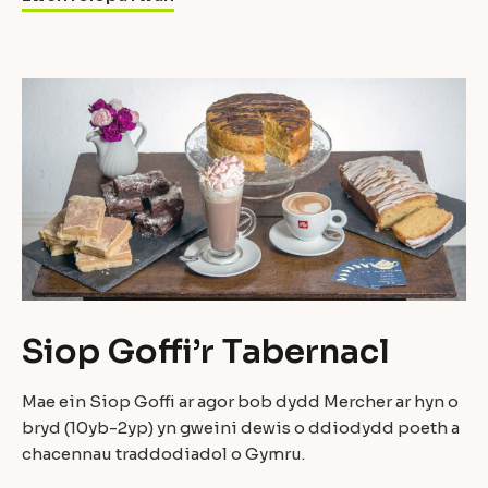
Siop Goffi’r Tabernacl
Mae ein Siop Goffi ar agor bob dydd Mercher ar hyn o
bryd (10yb-2yp) yn gweini dewis o ddiodydd poeth a
chacennau traddodiadol o Gymru.