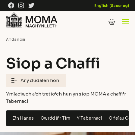
Skip to content
Facebook
Instagram
Twitter
English
(
Saesneg
)
Amdanom
Siop a Chaffi
Ar y dudalen hon
Ymlaciwch a’ch tretio’ch hun yn siop MOMA a chaffi’r
Tabernacl
Siop MOMA
Siop Goffi’r Tabernacl
Ein Hanes
Cwrdd â’r Tîm
Y Tabernacl
Orielau Celf