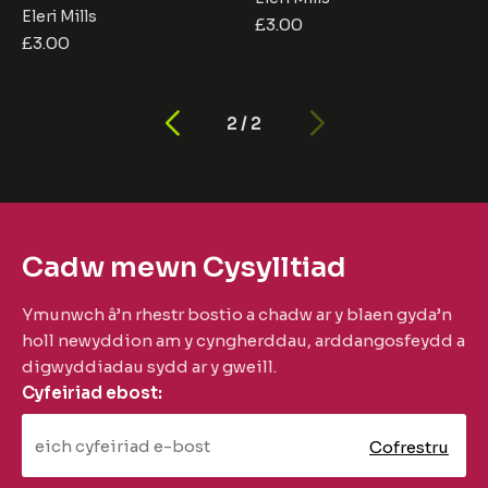
Eleri Mills
£
3.00
£
3.00
2
/
2
Cadw mewn Cysylltiad
Ymunwch â’n rhestr bostio a chadw ar y blaen gyda’n
holl newyddion am y cyngherddau, arddangosfeydd a
digwyddiadau sydd ar y gweill.
Cyfeiriad ebost: